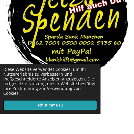
Diese Website verwendet Cookies, um Ihr
Nutzererlebnis zu verbessern und
maßgeschneiderte Anzeigen anzuzeigen. Die
fortgesetzte Nutzung dieser Website bestätigt
Ihre Zustimmung zur Verwendung von
Das ist Franz Blank
Cookies.
Ich stimme zu
Erstelle deine eigene Website mit